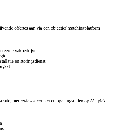
blijvende offertes aan via een objectief matchingplatform
roleerde vakbedrijven
egio
allatie en storingsdienst
orgaat
stratie, met reviews, contact en openingstijden op één plek
en
ns