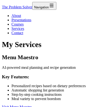
The Problem Solver
Navigation
About
Presentations
Courses
Services
Contact
My Services
Menu Maestro
AI-powered meal planning and recipe generation
Key Features:
Personalized recipes based on dietary preferences
Automatic shopping list generation
Step-by-step cooking instructions
Meal variety to prevent boredom
Visit
Menu Maestro