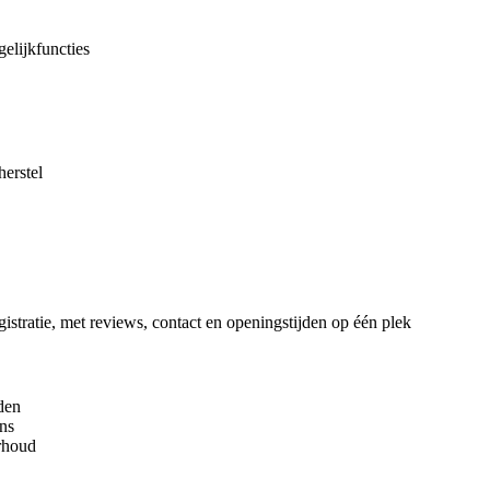
gelijkfuncties
herstel
istratie, met reviews, contact en openingstijden op één plek
den
ns
rhoud